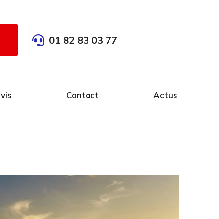
01 82 83 03 77
E
vis
Contact
Actus