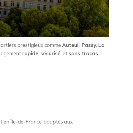
uartiers prestigieux comme
Auteuil
,
Passy
,
La
ménagement
rapide
,
sécurisé
, et
sans tracas
.
t en Île-de-France, adaptés aux