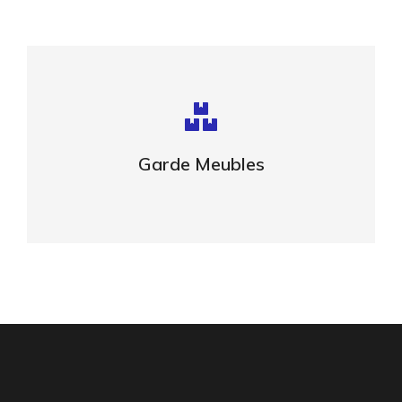
Stockage sécurisé
Surveillance 7/7 24h/24h
Garde Meubles
VOIR